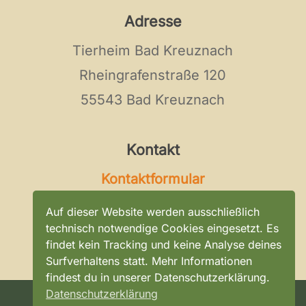
Adresse
Tierheim Bad Kreuznach
Rheingrafenstraße 120
55543 Bad Kreuznach
Kontakt
Kontaktformular
Tel:
0671 / 896 0 296
Auf dieser Website werden ausschließlich
E-Mail:
kontakt@tierheim-bad-
technisch notwendige Cookies eingesetzt. Es
findet kein Tracking und keine Analyse deines
kreuznach.de
Surfverhaltens statt. Mehr Informationen
findest du in unserer Datenschutzerklärung.
Datenschutzerklärung