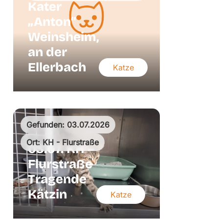
Kater
„Anton“
Weinsheim,
an der
Ellerbach
Katze
Gefunden: 03.07.2026
Ort: KH - Flurstraße
03.07. KH –
Flurstraße
Tragende
Kätzin
Katze