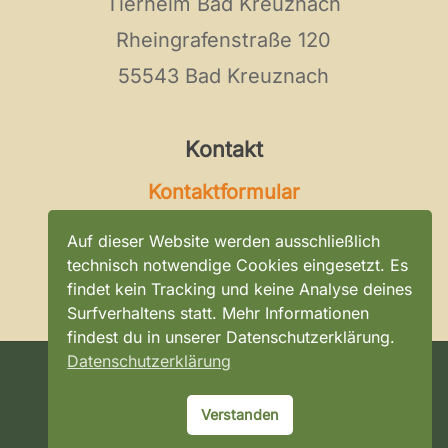
Tierheim Bad Kreuznach
Rheingrafenstraße 120
55543 Bad Kreuznach
Kontakt
Kontaktformular
Tel:
0671 / 896 0 296
Auf dieser Website werden ausschließlich
E-Mail:
kontakt@tierheim-bad-
technisch notwendige Cookies eingesetzt. Es
findet kein Tracking und keine Analyse deines
kreuznach.de
Surfverhaltens statt. Mehr Informationen
findest du in unserer Datenschutzerklärung.
Datenschutzerklärung
©
2026
Tierheim Bad Kreuznach
Verstanden
Datenschutz
Impressum