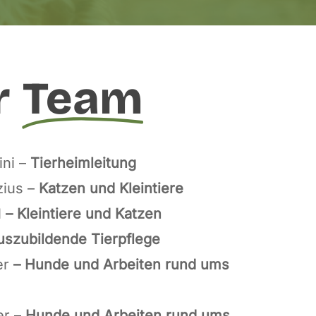
r
Team
ini –
Tierheimleitung
zius –
Katzen
und
Kleintiere
l
– Kleintiere und Katzen
szubildende Tierpflege
er
– Hunde und Arbeiten rund ums
er –
Hunde und Arbeiten rund ums