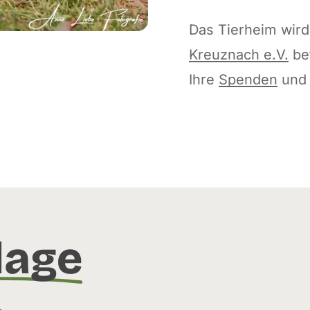
Das Tierheim wir
Kreuznach e.V.
bet
Ihre
Spenden
un
lage