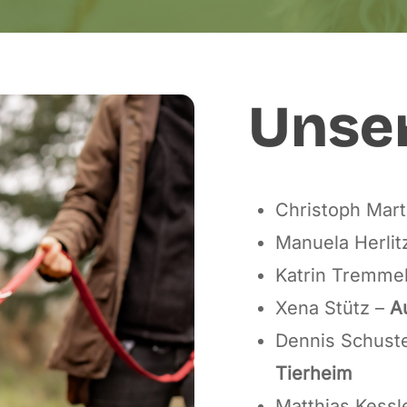
Unse
Christoph Mart
Manuela Herlit
Katrin Tremme
Xena Stütz –
Au
Dennis Schust
Tierheim
Matthias Kessl