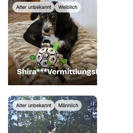
Alter unbekannt
Weiblich
Shira***Vermittlungshilfe
Vermittl
Alter unbekannt
Männlich