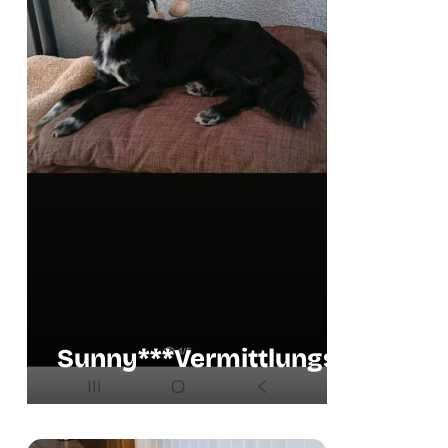
Sunny***Vermittlungshilfe
Vermit