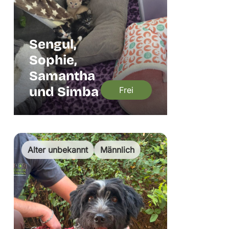
Sengul,
Sophie,
Samantha
und Simba
Frei
Alter unbekannt
Männlich