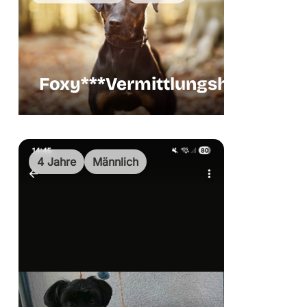
Foxy***Vermittlungshilfe
Vermittl
4 Jahre
Männlich