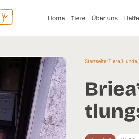
Home
Tiere
Über uns
Helf
Startseite
/
Tiere
/
Hunde
Briea
tlung