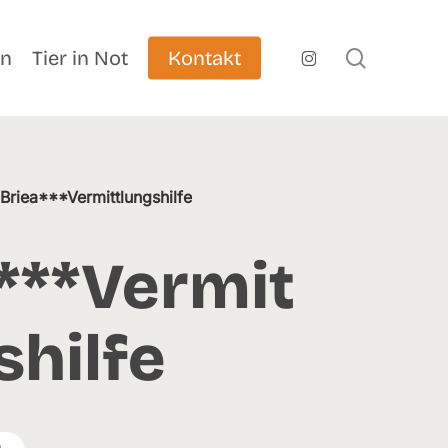
search
instagram
en
Tier in Not
Kontakt
/
Briea***Vermittlungshilfe
***Vermit
shilfe