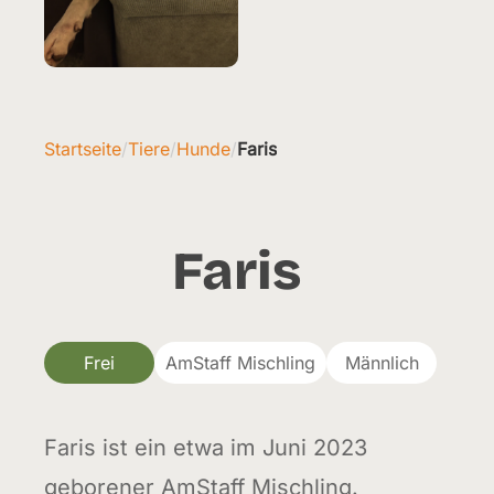
Startseite
/
Tiere
/
Hunde
/
Faris
Faris
Frei
AmStaff Mischling
Männlich
Faris ist ein etwa im Juni 2023
geborener AmStaff Mischling.