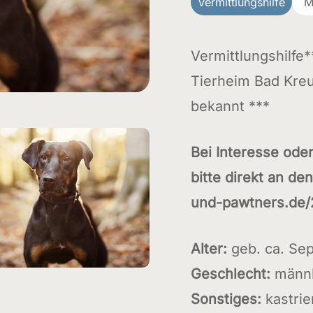
Vermittlungshilfe
M
Vermittlungshilfe*
Tierheim Bad Kreu
bekannt ***
Bei Interesse ode
bitte direkt an de
und-pawtners.de/
Alter:
geb. ca. Se
Geschlecht:
männl
Sonstiges:
kastrie