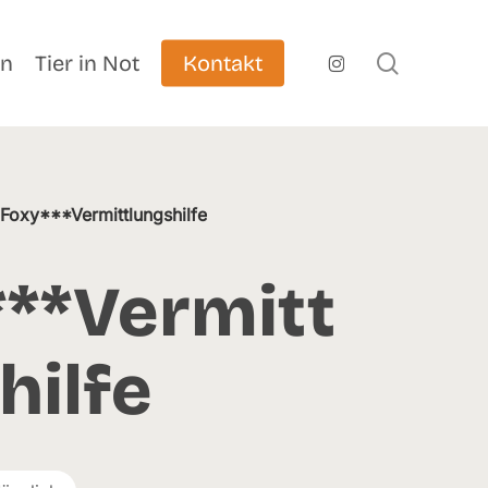
search
instagram
en
Tier in Not
Kontakt
/
Foxy***Vermittlungshilfe
**Vermitt
hilfe