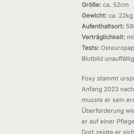
Größe:
ca. 52cm
Gewicht:
ca. 22kg
Aufenthaltsort:
59
Verträglichkeit:
mi
Tests:
Osteuropapr
Blutbild unauffälli
Foxy stammt ursp
Anfang 2023 nach 
musste er sein er
Überforderung wie
er auf einer Pfleg
Dort zeigte er si