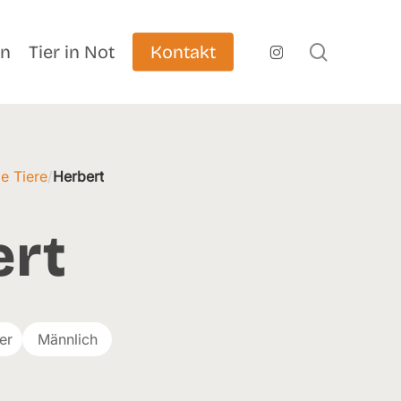
search
instagram
en
Tier in Not
Kontakt
e Tiere
/
Herbert
ert
er
Männlich