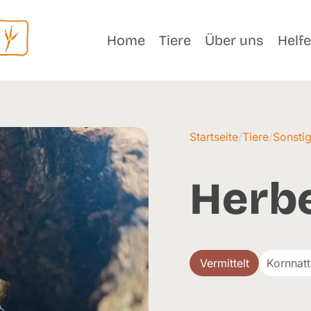
Home
Tiere
Über uns
Helf
Startseite
/
Tiere
/
Sonstig
Herb
Vermittelt
Kornnatt