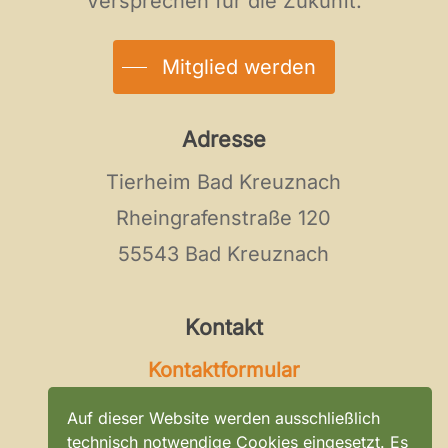
Versprechen für die Zukunft.
Mitglied werden
Adresse
Tierheim Bad Kreuznach
Rheingrafenstraße 120
55543 Bad Kreuznach
Kontakt
Kontaktformular
Tel:
0671 / 896 0 296
Auf dieser Website werden ausschließlich
E-Mail:
kontakt@tierheim-bad-
technisch notwendige Cookies eingesetzt. Es