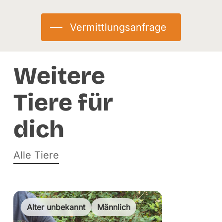
Geburtstag:
01.06.2013
Herkunft:
Abgabe
Vermittlungsanfrage
Eingetroffen:
17.05.2026
Weitere
Tiere für
dich
Alle Tiere
Alter unbekannt
Männlich