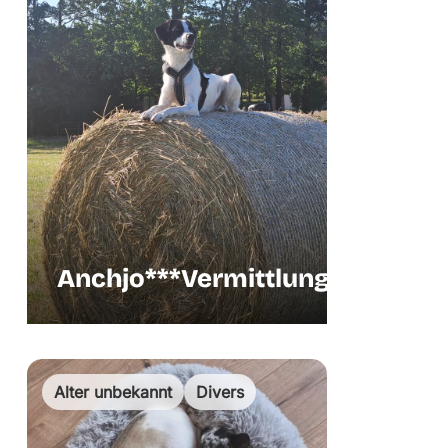
Anchjo***Vermittlungshilfe
Vermi
Alter unbekannt
Divers