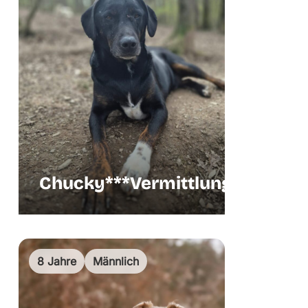
Chucky***Vermittlungshilfe
Verm
8 Jahre
Männlich