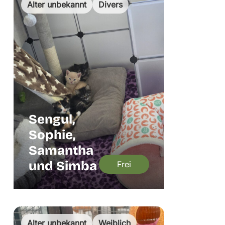
Alter unbekannt
Divers
Sengul,
Sophie,
Samantha
und Simba
Frei
Alter unbekannt
Weiblich