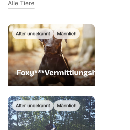
Alle Tiere
Alter unbekannt
Männlich
Foxy***Vermittlungshilfe
Vermittl
Alter unbekannt
Männlich