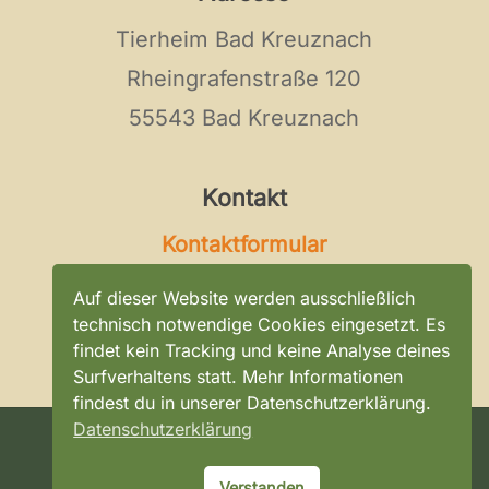
Tierheim Bad Kreuznach
Rheingrafenstraße 120
55543 Bad Kreuznach
Kontakt
Kontaktformular
Tel:
0671 / 896 0 296
Auf dieser Website werden ausschließlich
E-Mail:
kontakt@tierheim-bad-
technisch notwendige Cookies eingesetzt. Es
findet kein Tracking und keine Analyse deines
kreuznach.de
Surfverhaltens statt. Mehr Informationen
findest du in unserer Datenschutzerklärung.
Datenschutzerklärung
©
2026
Tierheim Bad Kreuznach
Verstanden