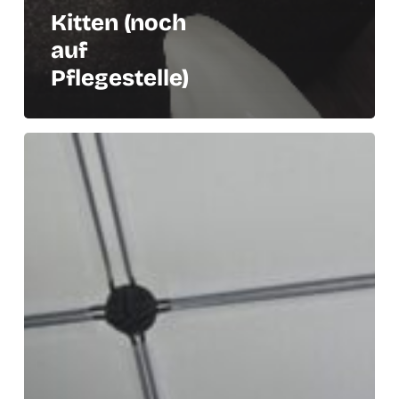
Kitten (noch
auf
Pflegestelle)
Sengul,
Sophie,
Samantha
und
Simba