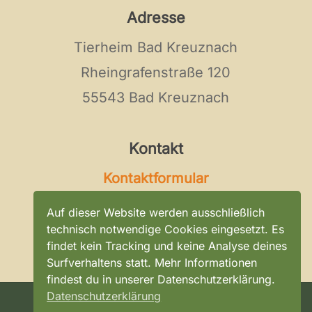
Adresse
Tierheim Bad Kreuznach
Rheingrafenstraße 120
55543 Bad Kreuznach
Kontakt
Kontaktformular
Tel:
0671 / 896 0 296
Auf dieser Website werden ausschließlich
E-Mail:
kontakt@tierheim-bad-
technisch notwendige Cookies eingesetzt. Es
findet kein Tracking und keine Analyse deines
kreuznach.de
Surfverhaltens statt. Mehr Informationen
findest du in unserer Datenschutzerklärung.
Datenschutzerklärung
©
2026
Tierheim Bad Kreuznach