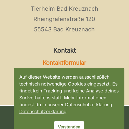
Tierheim Bad Kreuznach
Rheingrafenstraße 120
55543 Bad Kreuznach
Kontakt
Kontaktformular
Tel:
0671 / 896 0 296
Auf dieser Website werden ausschließlich
E-Mail:
kontakt@tierheim-bad-
technisch notwendige Cookies eingesetzt. Es
findet kein Tracking und keine Analyse deines
kreuznach.de
Surfverhaltens statt. Mehr Informationen
findest du in unserer Datenschutzerklärung.
Datenschutzerklärung
©
2026
Tierheim Bad Kreuznach
Verstanden