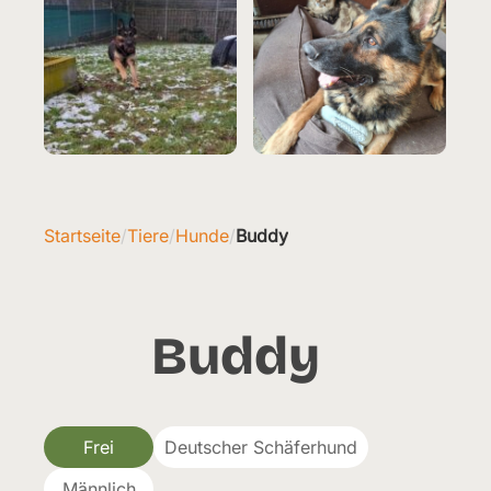
Startseite
/
Tiere
/
Hunde
/
Buddy
Buddy
Frei
Deutscher Schäferhund
Männlich