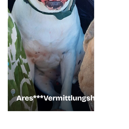
Ares***Vermittlungshilfe
Vermittlu