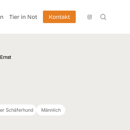
search
instagram
en
Tier in Not
Kontakt
/
Ernst
er Schäferhund
Männlich