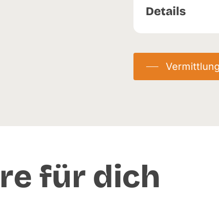
Details
Geburtstag:
01.
Herkunft:
Abga
Vermittlun
Eingetroffen:
01
re für dich