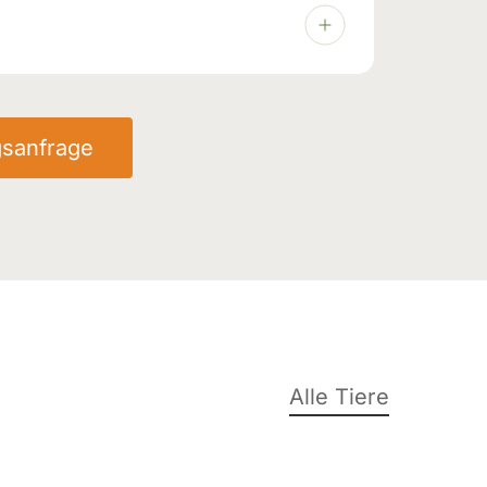
01.2022
be
gsanfrage
.07.2025
Alle Tiere